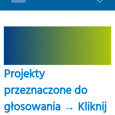
Rozwiń
Projekty
przeznaczone do
głosowania → Kliknij